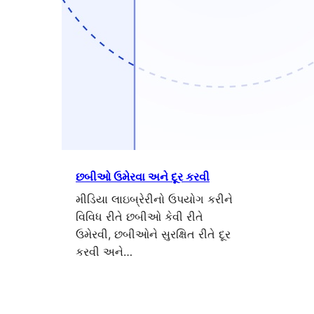
છબીઓ ઉમેરવા અને દૂર કરવી
મીડિયા લાઇબ્રેરીનો ઉપયોગ કરીને
વિવિધ રીતે છબીઓ કેવી રીતે
ઉમેરવી, છબીઓને સુરક્ષિત રીતે દૂર
કરવી અને…