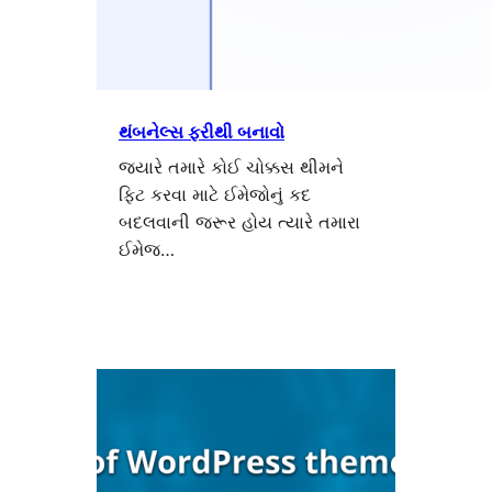
થંબનેલ્સ ફરીથી બનાવો
જ્યારે તમારે કોઈ ચોક્કસ થીમને
ફિટ કરવા માટે ઈમેજોનું કદ
બદલવાની જરૂર હોય ત્યારે તમારા
ઈમેજ…