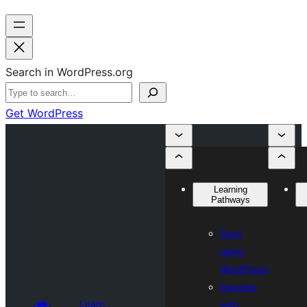
Search in WordPress.org
Get WordPress
Learning
Pathways
Start
using
WordPress
Develop
Learn
with