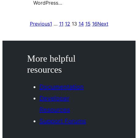
WordPress…
Previous
1
…
11
12
13
14
15
16
Next
More helpful
resources
Documentation
Developer
Resources
Support Forums