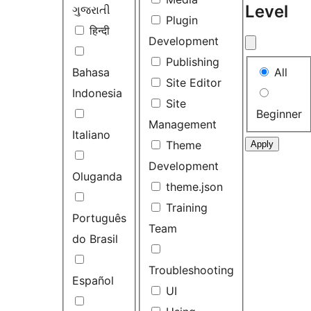
Level
ગુજરાતી
Plugin
हिन्दी
Development
Publishing
Level
Bahasa
All
Site Editor
Indonesia
Site
Beginner
Management
Italiano
Theme
Development
Oluganda
theme.json
Training
Português
Team
do Brasil
Troubleshooting
Español
UI