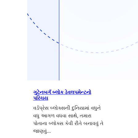
ગુટેનબર્ગ બ્લોક ડેવલપમેન્ટનો
પરિચય
વર્ડપ્રેસ બ્લોક્સની દુનિયામાં વધુને
વધુ આગળ વધવા સાથે, તમારા
પોતાના બ્લોક્સ કેવી રીતે બનાવવું તે
જાણવું…