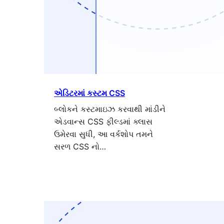
એડિટરમાં કસ્ટમ CSS
બ્લોકને કસ્ટમાઇઝ કરવાથી માંડીને
એડવાન્સ CSS ફીલ્ડમાં ક્લાસ
ઉમેરવા સુધી, આ વર્કશોપ તમને
સરળ CSS નો…