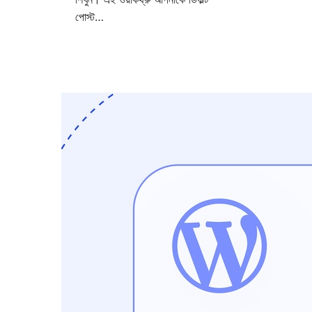
পোস্ট…