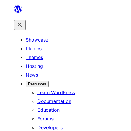
Skip
to
content
Showcase
Plugins
Themes
Hosting
News
Resources
Learn WordPress
Documentation
Education
Forums
Developers