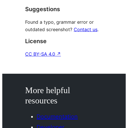
Suggestions
Found a typo, grammar error or
outdated screenshot?
Contact us
.
License
CC BY-SA 4.0
↗
More helpful
resources
Documentation
Developer