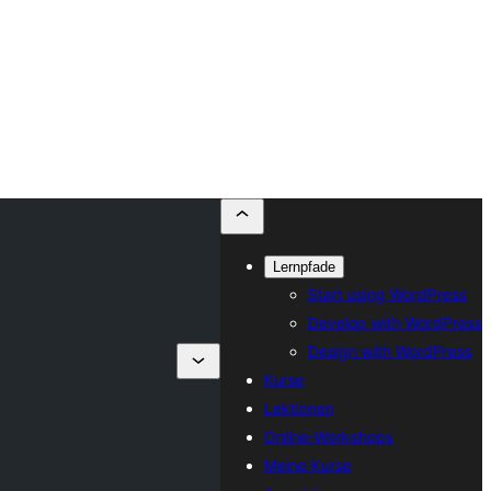
Lernpfade
Start using WordPress
Develop with WordPress
Design with WordPress
Kurse
Lektionen
Online-Workshops
Meine Kurse