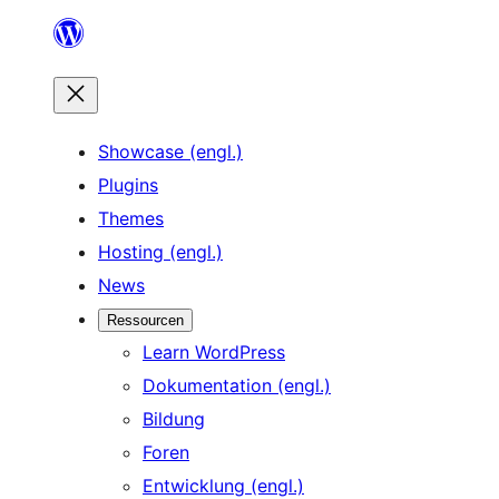
Zum
Inhalt
springen
Showcase (engl.)
Plugins
Themes
Hosting (engl.)
News
Ressourcen
Learn WordPress
Dokumentation (engl.)
Bildung
Foren
Entwicklung (engl.)