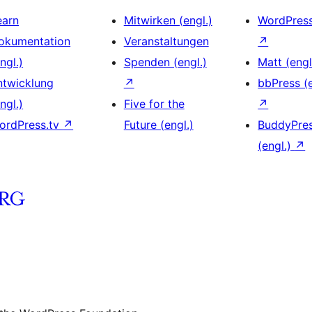
earn
Mitwirken (engl.)
WordPres
okumentation
Veranstaltungen
↗
ngl.)
Spenden (engl.)
Matt (engl
ntwicklung
↗
bbPress (e
ngl.)
Five for the
↗
ordPress.tv
↗
Future (engl.)
BuddyPre
(engl.)
↗