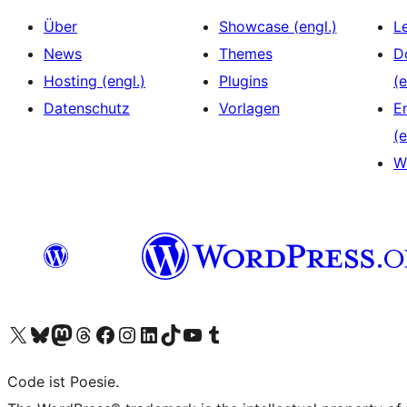
Über
Showcase (engl.)
L
News
Themes
D
Hosting (engl.)
Plugins
(e
Datenschutz
Vorlagen
E
(e
W
Unser X-Konto (früher Twitter) besuchen
Unser Bluesky-Konto besuchen
Unser Mastodon-Konto besuchen
Unser Threads-Konto besuchen
Unsere Facebook-Seite besuchen
Unser Instagram-Konto besuchen
Unser LinkedIn-Konto besuchen
Unser TikTok-Konto besuchen
Unseren YouTube-Kanal besuchen
Unser Tumblr-Konto besuchen
Code ist Poesie.