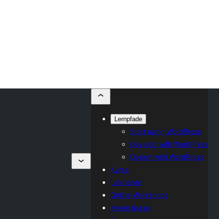
Lernpfade
Start using WordPress
Develop with WordPress
Design with WordPress
Kurse
Lektionen
Online-Workshops
Meine Kurse